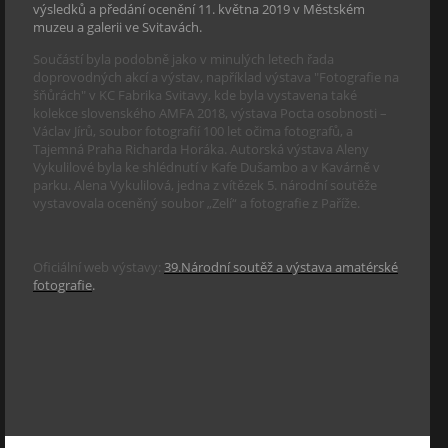
výsledků a předání ocenění 11. května 2019 v Městském
muzeu a galerii ve Svitavách.
Součástí byla podobně jako v minulých letech řada
doprovodných akcí a výstav, například výstava "Fotografie na
šňůrách" v KC Fabrika Svitavy, kde byla vystavena také
kolekce slovenského AMFA 2018, výstava Pocta osobnosti –
Václav Jírů, soubor fotografií 100 let očima fotografů, a
Tajemná Praha Richarda Horáka. Autorská výstava Aleny
Vykulilové byla ke shlédnutí v Kafe Dušambo a v Kavárně v
parku. Alena Vykulilová, jedna z vítězek 5. národní soutěže
vystavovala oceněný soubor „Zelí“ a fotografie z Paříže.
Oficiální web výstavy:
39.Národní soutěž a výstava amatérské
fotografie
.