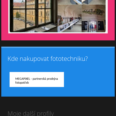
Kde nakupovat fototechniku?
MEGAPIXEL - partnerská prodejna
fotopotřeb
Moje další profily