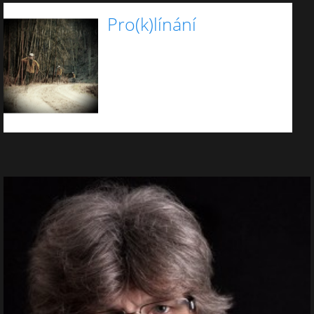
Pro(k)línání