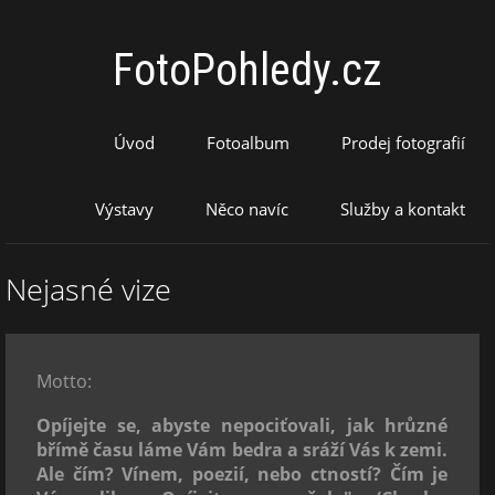
FotoPohledy.cz
Úvod
Fotoalbum
Prodej fotografií
Výstavy
Něco navíc
Služby a kontakt
Nejasné vize
Motto:
Opíjejte se, abyste nepociťovali, jak hrůzné
břímě času láme Vám bedra a sráží Vás k zemi.
Ale čím? Vínem, poezií, nebo ctností? Čím je