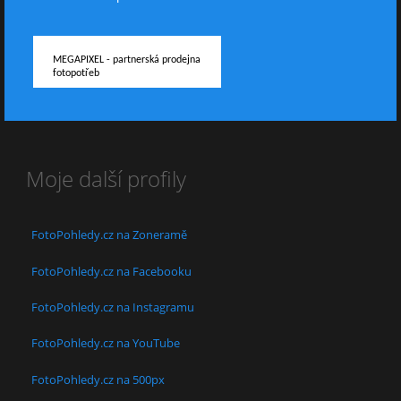
MEGAPIXEL - partnerská prodejna
fotopotřeb
Moje další profily
FotoPohledy.cz na Zoneramě
FotoPohledy.cz na Facebooku
FotoPohledy.cz na Instagramu
FotoPohledy.cz na YouTube
FotoPohledy.cz na 500px