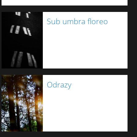
Sub umbra floreo
Odrazy