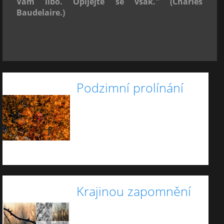
Vám libo. Opíjejte se však."
(Charles
Baudelaire.)
Podzimní prolínání
Krajinou zapomnění