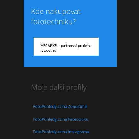
Kde nakupovat
fototechniku?
MEGAPIXEL - partnerská prodejna
fotopotřeb
Moje další profily
FotoPohledy.cz na Zoneramě
FotoPohledy.cz na Facebooku
FotoPohledy.cz na Instagramu