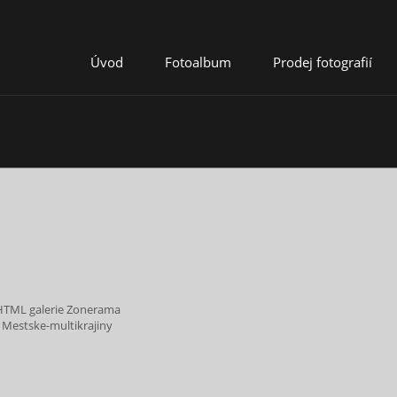
Úvod
Fotoalbum
Prodej fotografií
HTML galerie Zonerama
Mestske-multikrajiny