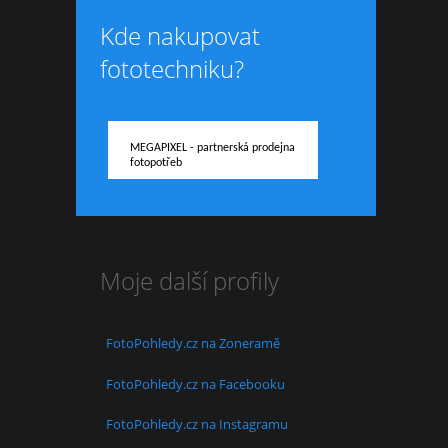
Kde nakupovat
fototechniku?
MEGAPIXEL - partnerská prodejna
fotopotřeb
Moje další profily
FotoPohledy.cz na Zoneramě
FotoPohledy.cz na Facebooku
FotoPohledy.cz na Instagramu