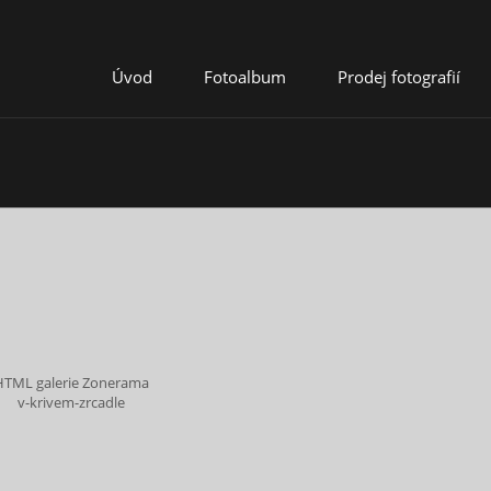
Úvod
Fotoalbum
Prodej fotografií
HTML galerie Zonerama
v-krivem-zrcadle