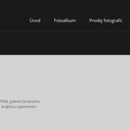
Úvod
Fotoalbum
Prodej fotografií
HTML galerie Zonerama
krajinou-zapomneni