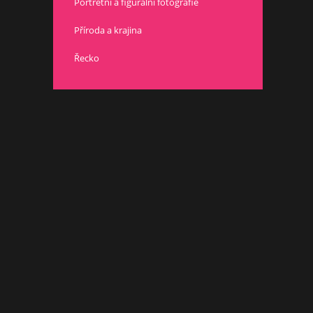
Portrétní a figurální fotografie
Příroda a krajina
Řecko
Poslední fotografie