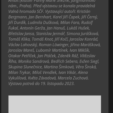
Ambit (klášter Panny Marie Sněžné, Jungmannovo
nám., Praha). Před výstavou se konala pravidelná
Valná hromada SČF. Vystavující autoři: Kristián
Bergmann, Jan Bernhart, Karel Jiří Čapek, Jiří Černý,
Jiří Durdík, Ludmila Dušková, Milan Fara, Rudolf
Fukal, Antonín Gerža, Jan Hanuš, Lukáš Hušek,
Břetislav Jansa, Stanislav Jermář, Simona Jurášková,
Tomáš Klika, Tomáš Knot, Jiří Kočí, Jaroslav Konrád,
Václav Lahovský, Roman Löwinger, Jiřina Marášková,
Jaroslav Mareš, Lubomír Martínek, Ivan Mikšík,
Otakar Petříček, Jan Ptáček, Zdeněk Ráž, Vítězslav
Říha, Monika Sandrová, Bedřich Sebera, Evžen Siegl,
Skupina Slunečnice, Martina Šimková, Věra Široká,
Milan Trykar, Miloš Vendlek, Ivan Vikár, Alena
Vykulilová, Květa Závadová, Marcela Zuchová.
Výstava potrvá do 19. listopadu 2023.