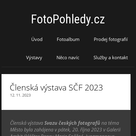
FotoPohledy.cz
Úvod
Fotoalbum
Prodej fotografií
Výstavy
Něco navíc
Služby a kontakt
Členská výstava SČF 2023
12. 11. 2023
Členská výstava
Svazu českých fotografů
na téma
Město byla zahájena v pátek, 20. října 2023 v Galerii