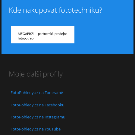
Kde nakupovat fototechniku?
MEGAPIXEL - partnerská prodejna
fotopotřeb
Moje další profily
FotoPohledy.cz na Zoneramě
FotoPohledy.cz na Facebooku
FotoPohledy.cz na Instagramu
FotoPohledy.cz na YouTube