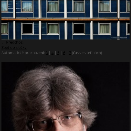
← Předchozí
Zpět do složky
Automatické procházení:
3
|
4
|
5
|
6
|
7
(čas ve vteřinách)