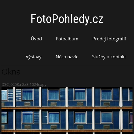
FotoPohledy.cz
Úvod
Fotoalbum
Prodej fotografií
Výstavy
Něco navíc
Služby a kontakt
Okna
DSC_0258a-2x3-1024copy