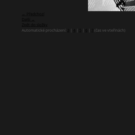
← Předchozí
Další →
Zpět do složky
Automatické procházení:
3
|
4
|
5
|
6
|
7
(čas ve vteřinách)