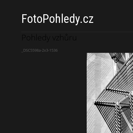
FotoPohledy.cz
Pohledy vzhůru
_DSC5598a-2x3-1536