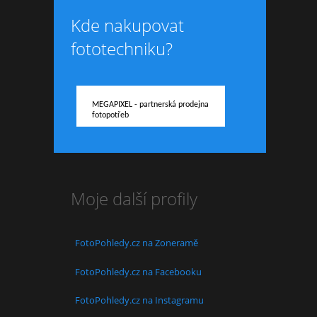
Kde nakupovat
fototechniku?
MEGAPIXEL - partnerská prodejna
fotopotřeb
Moje další profily
FotoPohledy.cz na Zoneramě
FotoPohledy.cz na Facebooku
FotoPohledy.cz na Instagramu