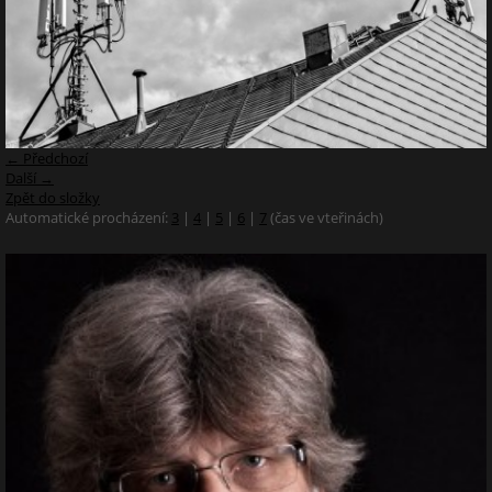
← Předchozí
Další →
Zpět do složky
Automatické procházení:
3
|
4
|
5
|
6
|
7
(čas ve vteřinách)