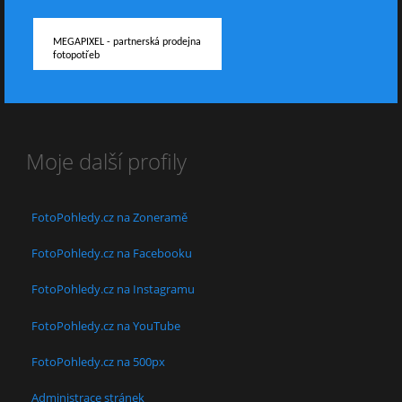
MEGAPIXEL - partnerská prodejna
fotopotřeb
Moje další profily
FotoPohledy.cz na Zoneramě
FotoPohledy.cz na Facebooku
FotoPohledy.cz na Instagramu
FotoPohledy.cz na YouTube
FotoPohledy.cz na 500px
Administrace stránek