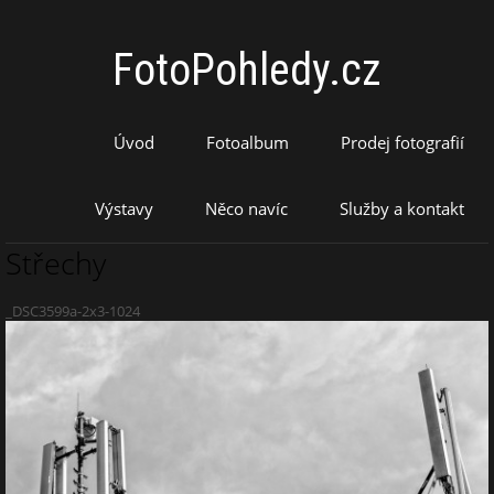
FotoPohledy.cz
Úvod
Fotoalbum
Prodej fotografií
Výstavy
Něco navíc
Služby a kontakt
Střechy
_DSC3599a-2x3-1024