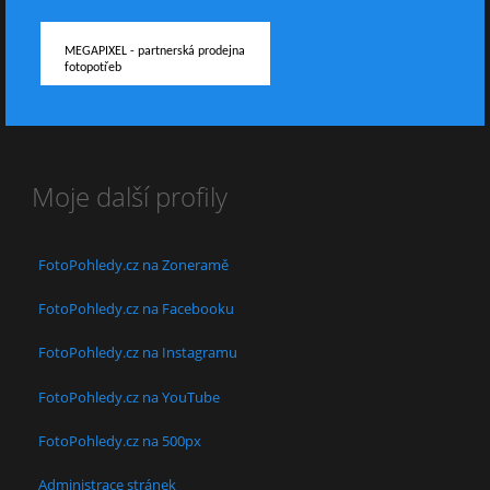
MEGAPIXEL - partnerská prodejna
fotopotřeb
Moje další profily
FotoPohledy.cz na Zoneramě
FotoPohledy.cz na Facebooku
FotoPohledy.cz na Instagramu
FotoPohledy.cz na YouTube
FotoPohledy.cz na 500px
Administrace stránek