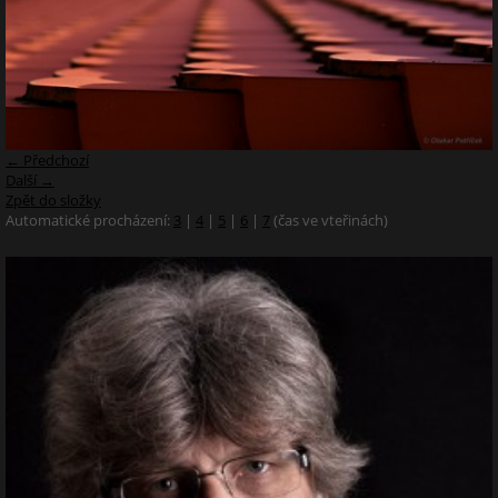
← Předchozí
Další →
Zpět do složky
Automatické procházení:
3
|
4
|
5
|
6
|
7
(čas ve vteřinách)