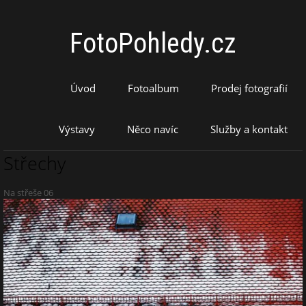
FotoPohledy.cz
Úvod
Fotoalbum
Prodej fotografií
Výstavy
Něco navíc
Služby a kontakt
Střechy
Na střeše 06