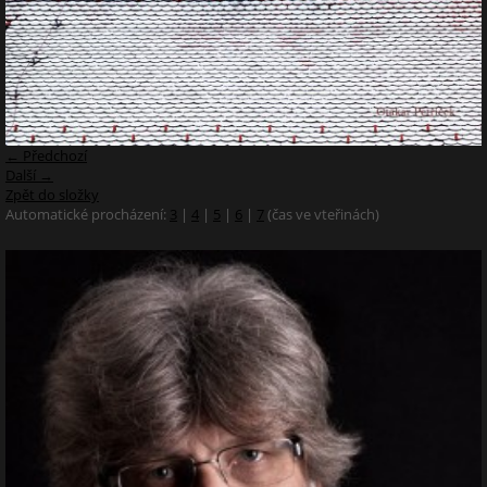
← Předchozí
Další →
Zpět do složky
Automatické procházení:
3
|
4
|
5
|
6
|
7
(čas ve vteřinách)