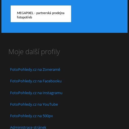
MEGAPIXEL - partnerská prodejna
fotopotřeb
Moje další profily
FotoPohledy.cz na Zoneramě
FotoPohledy.cz na Facebooku
FotoPohledy.cz na Instagramu
FotoPohledy.cz na YouTube
FotoPohledy.cz na 500px
Administrace stránek