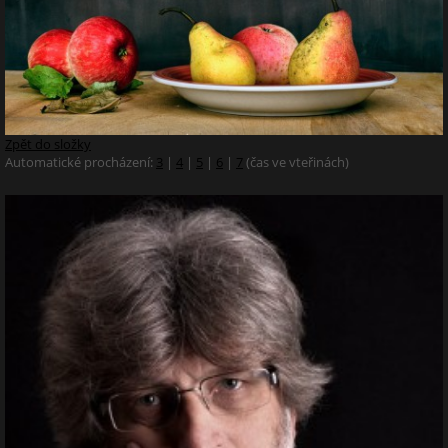
Zpět do složky
Automatické procházení:
3
|
4
|
5
|
6
|
7
(čas ve vteřinách)