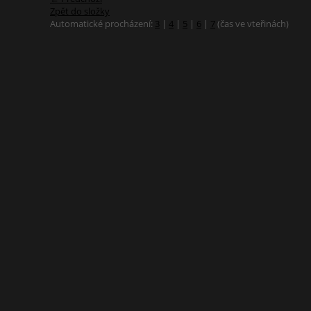
Zpět do složky
Automatické procházení:
3
|
4
|
5
|
6
|
7
(čas ve vteřinách)