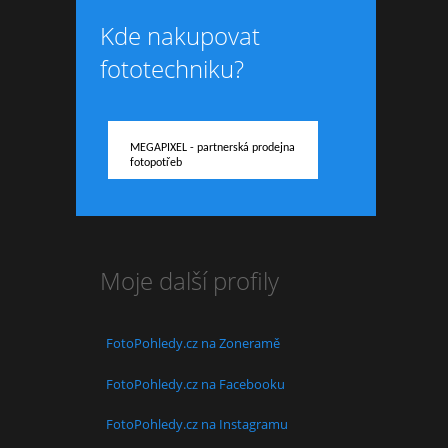
Kde nakupovat
fototechniku?
MEGAPIXEL - partnerská prodejna
fotopotřeb
Moje další profily
FotoPohledy.cz na Zoneramě
FotoPohledy.cz na Facebooku
FotoPohledy.cz na Instagramu