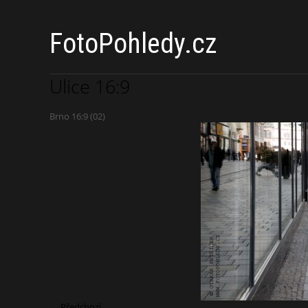
FotoPohledy.cz
Ulice 16:9
Brno 16:9 (02)
← Předchozí