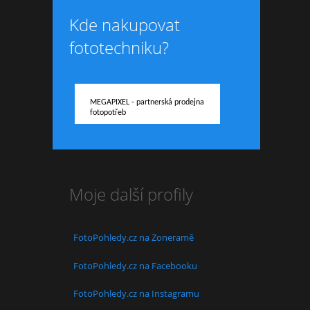
Kde nakupovat
fototechniku?
MEGAPIXEL - partnerská prodejna
fotopotřeb
Moje další profily
FotoPohledy.cz na Zoneramě
FotoPohledy.cz na Facebooku
FotoPohledy.cz na Instagramu