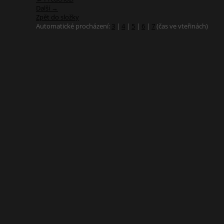
Další →
Zpět do složky
Automatické procházení:
3
|
4
|
5
|
6
|
7
(čas ve vteřinách)