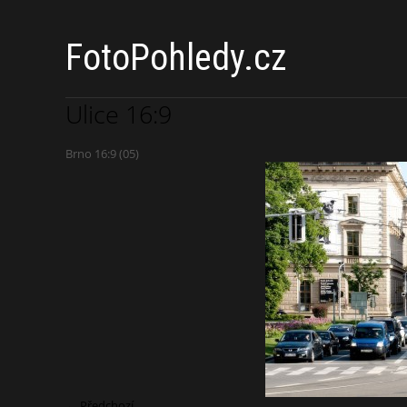
FotoPohledy.cz
Ulice 16:9
Brno 16:9 (05)
← Předchozí