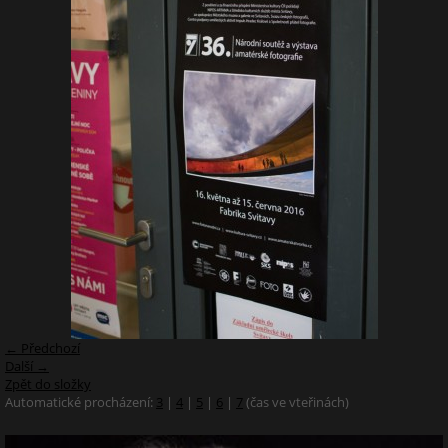
← Předchozí
Další →
Zpět do složky
Automatické procházení:
3
|
4
|
5
|
6
|
7
(čas ve vteřinách)