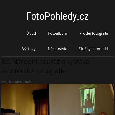
FotoPohledy.cz
Úvod
Fotoalbum
Prodej fotografií
Výstavy
Něco navíc
Služby a kontakt
37. Národní soutěž a výstava
amatérské fotografie
DSC_5181a2x3-1024