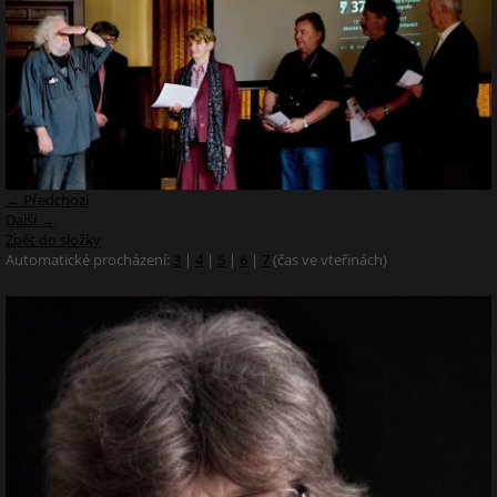
← Předchozí
Další →
Zpět do složky
Automatické procházení:
3
|
4
|
5
|
6
|
7
(čas ve vteřinách)