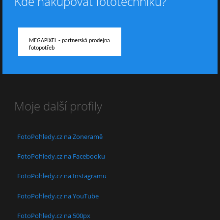
Kde nakupovat fototechniku?
MEGAPIXEL - partnerská prodejna
fotopotřeb
Moje další profily
FotoPohledy.cz na Zoneramě
FotoPohledy.cz na Facebooku
FotoPohledy.cz na Instagramu
FotoPohledy.cz na YouTube
FotoPohledy.cz na 500px