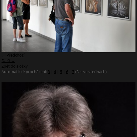
← Předchozí
Další →
Zpět do složky
Automatické procházení:
3
|
4
|
5
|
6
|
7
(čas ve vteřinách)