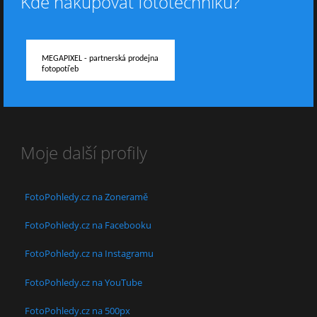
Kde nakupovat fototechniku?
MEGAPIXEL - partnerská prodejna
fotopotřeb
Moje další profily
FotoPohledy.cz na Zoneramě
FotoPohledy.cz na Facebooku
FotoPohledy.cz na Instagramu
FotoPohledy.cz na YouTube
FotoPohledy.cz na 500px