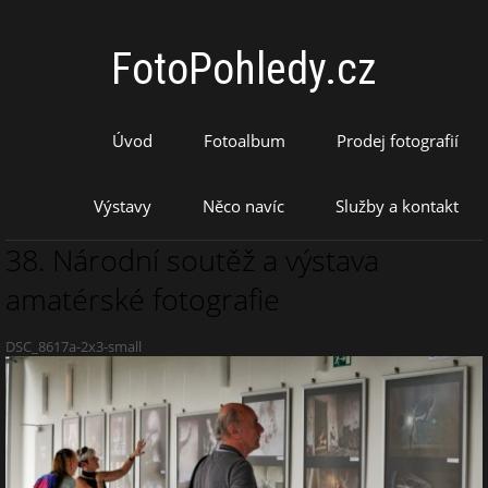
FotoPohledy.cz
Úvod
Fotoalbum
Prodej fotografií
Výstavy
Něco navíc
Služby a kontakt
38. Národní soutěž a výstava
amatérské fotografie
DSC_8617a-2x3-small