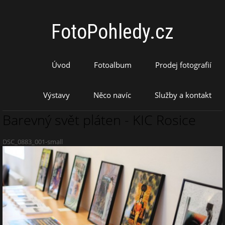
FotoPohledy.cz
Úvod
Fotoalbum
Prodej fotografií
Výstavy
Něco navíc
Služby a kontakt
Barevný svět pláten - KIC Rosice
DSC_0883_001-small