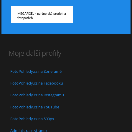
MEGAPIXEL - partnerská prodejna
fotopotřeb
Moje další profily
FotoPohledy.cz na Zoneramě
FotoPohledy.cz na Facebooku
FotoPohledy.cz na Instagramu
FotoPohledy.cz na YouTube
FotoPohledy.cz na 500px
Administrace stránek