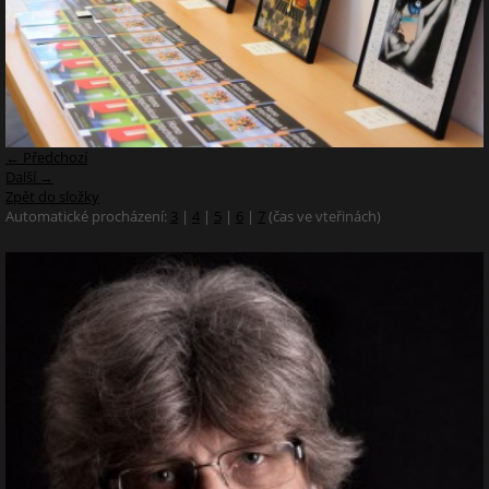
← Předchozí
Další →
Zpět do složky
Automatické procházení:
3
|
4
|
5
|
6
|
7
(čas ve vteřinách)