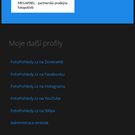
MEGAPIXEL - partnerská prodejna
fotopotřeb
Moje další profily
FotoPohledy.cz na Zoneramě
FotoPohledy.cz na Facebooku
FotoPohledy.cz na Instagramu
FotoPohledy.cz na YouTube
FotoPohledy.cz na 500px
Administrace stránek