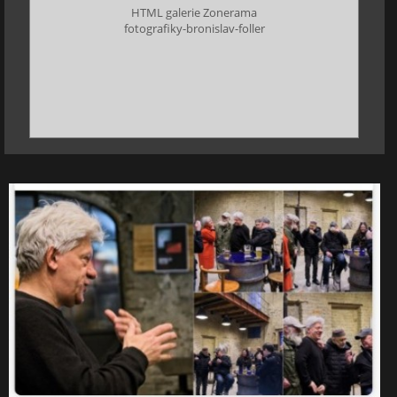
HTML galerie Zonerama
fotografiky-bronislav-foller