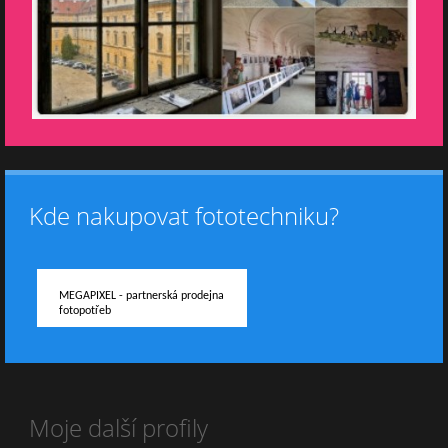
Kde nakupovat fototechniku?
MEGAPIXEL - partnerská prodejna
fotopotřeb
Moje další profily