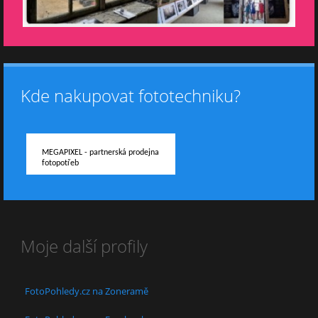
Kde nakupovat fototechniku?
MEGAPIXEL - partnerská prodejna
fotopotřeb
Moje další profily
FotoPohledy.cz na Zoneramě