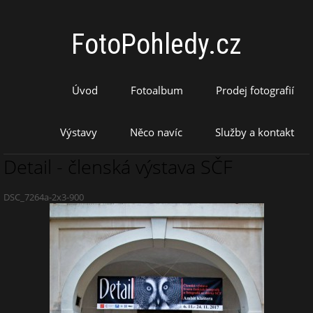
FotoPohledy.cz
Úvod
Fotoalbum
Prodej fotografií
Výstavy
Něco navíc
Služby a kontakt
Detail - členská výstava SČF
DSC_7264a-2x3-900