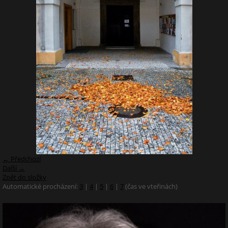
← Předchozí
Další →
Zpět do složky
Automatické procházení:
3
|
4
|
5
|
6
|
7
(čas ve vteřinách)