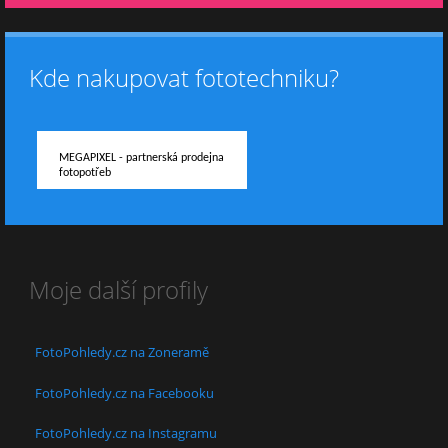
Kde nakupovat fototechniku?
MEGAPIXEL - partnerská prodejna
fotopotřeb
Moje další profily
FotoPohledy.cz na Zoneramě
FotoPohledy.cz na Facebooku
FotoPohledy.cz na Instagramu