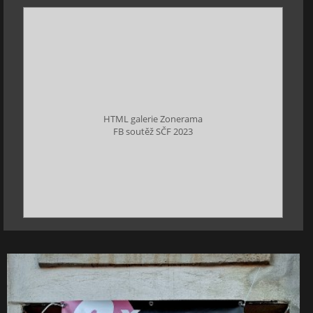
HTML galerie Zonerama
FB soutěž SČF 2023