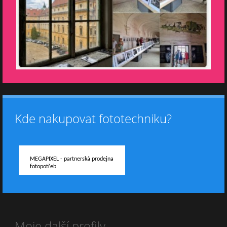
Kde nakupovat fototechniku?
MEGAPIXEL - partnerská prodejna
fotopotřeb
Moje další profily