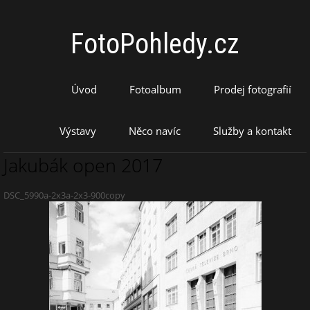
FotoPohledy.cz
Úvod
Fotoalbum
Prodej fotografií
Výstavy
Něco navíc
Služby a kontakt
Jakubák open 2017
DSC_5990a-2x3a-2x3-900copy