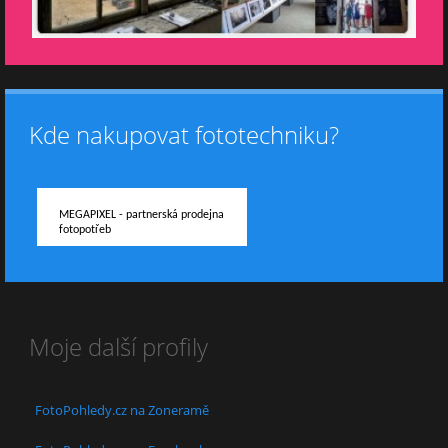
Kde nakupovat fototechniku?
MEGAPIXEL - partnerská prodejna
fotopotřeb
Moje další profily
FotoPohledy.cz na Zoneramě