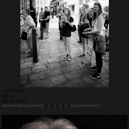
← Předchozí
Další →
Zpět do složky
Automatické procházení:
3
|
4
|
5
|
6
|
7
(čas ve vteřinách)