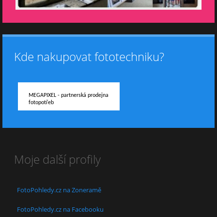
Kde nakupovat fototechniku?
MEGAPIXEL - partnerská prodejna
fotopotřeb
Moje další profily
FotoPohledy.cz na Zoneramě
FotoPohledy.cz na Facebooku