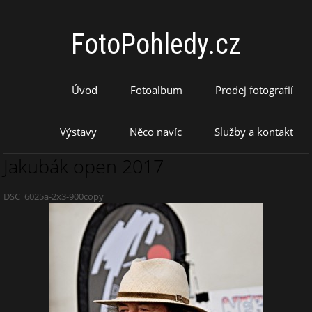
FotoPohledy.cz
Úvod
Fotoalbum
Prodej fotografií
Výstavy
Něco navíc
Služby a kontakt
Jakubák open 2017
DSC_6025a-2x3-900copy