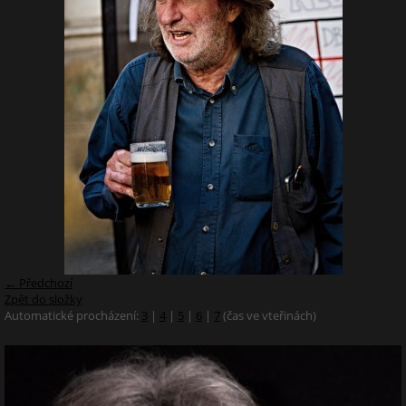
← Předchozí
Zpět do složky
Automatické procházení:
3
|
4
|
5
|
6
|
7
(čas ve vteřinách)