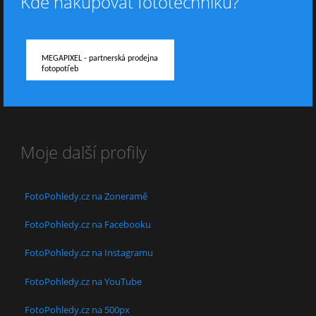
Kde nakupovat fototechniku?
MEGAPIXEL - partnerská prodejna
fotopotřeb
Moje další profily
FotoPohledy.cz na Zoneramě
FotoPohledy.cz na Facebooku
FotoPohledy.cz na Instagramu
FotoPohledy.cz na YouTube
FotoPohledy.cz na 500px