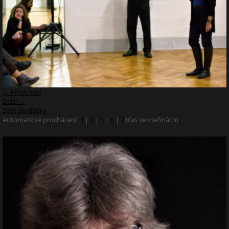
← Předchozí
Další →
Zpět do složky
Automatické procházení:
3
|
4
|
5
|
6
|
7
(čas ve vteřinách)