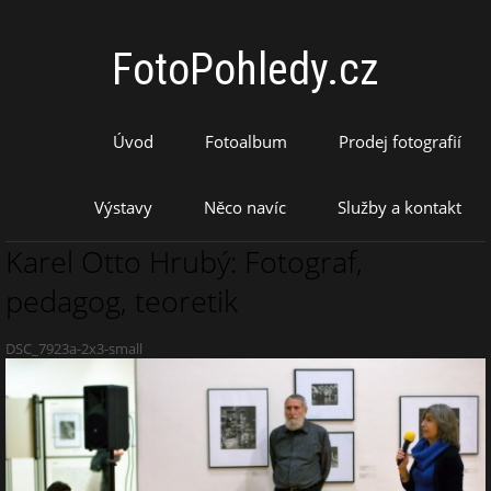
FotoPohledy.cz
Úvod
Fotoalbum
Prodej fotografií
Výstavy
Něco navíc
Služby a kontakt
Karel Otto Hrubý: Fotograf,
pedagog, teoretik
DSC_7923a-2x3-small