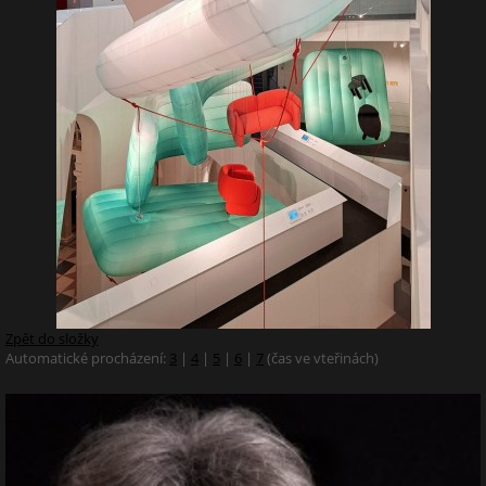
Zpět do složky
Automatické procházení:
3
|
4
|
5
|
6
|
7
(čas ve vteřinách)