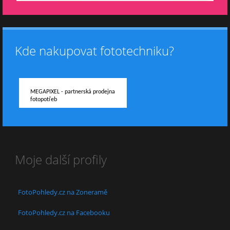
Kde nakupovat fototechniku?
MEGAPIXEL - partnerská prodejna
fotopotřeb
Moje další profily
FotoPohledy.cz na Zoneramě
FotoPohledy.cz na Facebooku