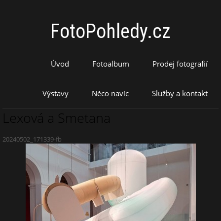
FotoPohledy.cz
Úvod
Fotoalbum
Prodej fotografií
Výstavy
Něco navíc
Služby a kontakt
Lexová a Smetana
20240502_171339-fb