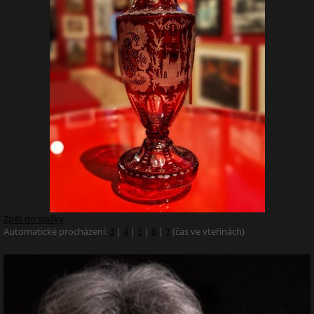
Zpět do složky
Automatické procházení:
3
|
4
|
5
|
6
|
7
(čas ve vteřinách)