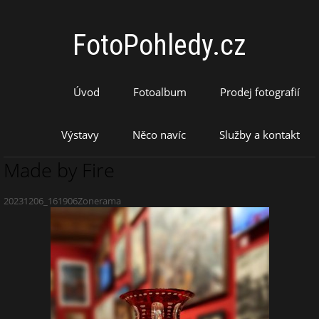
FotoPohledy.cz
Úvod
Fotoalbum
Prodej fotografií
Výstavy
Něco navíc
Služby a kontakt
Made by Fire
20231206_161906Zonerama