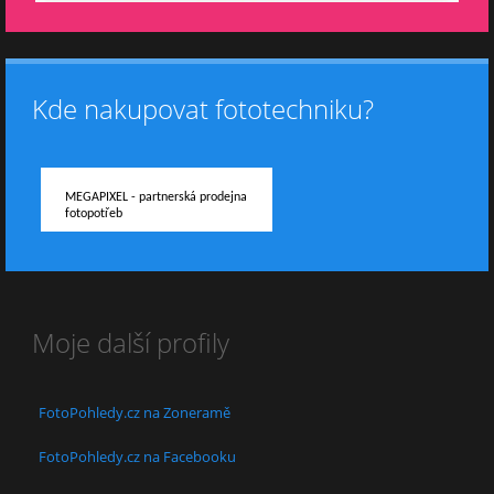
Kde nakupovat fototechniku?
MEGAPIXEL - partnerská prodejna
fotopotřeb
Moje další profily
FotoPohledy.cz na Zoneramě
FotoPohledy.cz na Facebooku