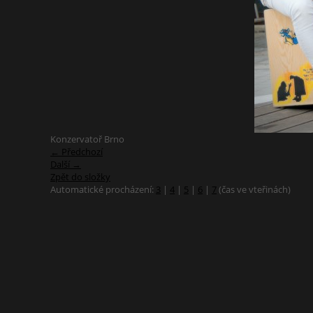
Konzervatoř Brno
← Předchozí
Další →
Zpět do složky
Automatické procházení:
3
|
4
|
5
|
6
|
7
(čas ve vteřinách)