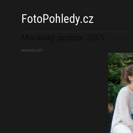
FotoPohledy.cz
Moravský podzim 2015
Marimba 07