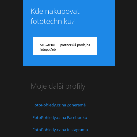
Kde nakupovat
fototechniku?
MEGAPIXEL - partnerská prodejna
fotopotřeb
Moje další profily
FotoPohledy.cz na Zoneramě
FotoPohledy.cz na Facebooku
FotoPohledy.cz na Instagramu