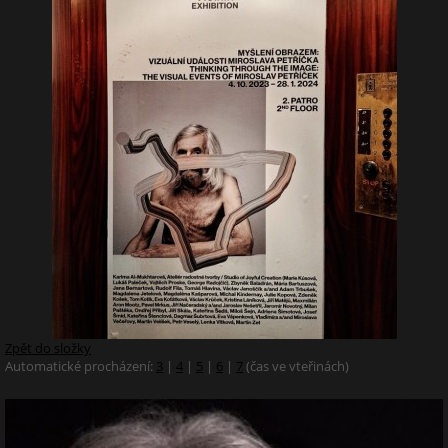
Zpět do složky
Automatické procházení:
3
|
4
|
5
|
6
|
7
(čas ve vteřinách)