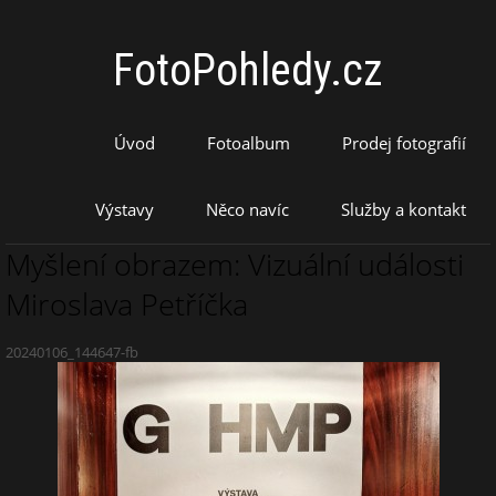
FotoPohledy.cz
Úvod
Fotoalbum
Prodej fotografií
Výstavy
Něco navíc
Služby a kontakt
Myšlení obrazem: Vizuální události
Miroslava Petříčka
20240106_144647-fb