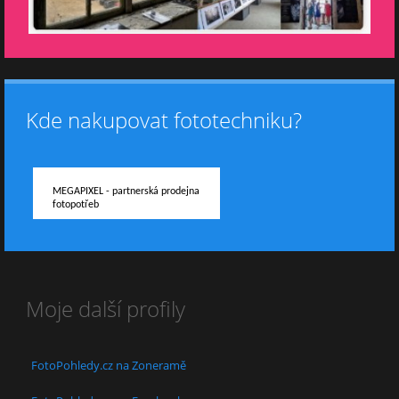
Kde nakupovat fototechniku?
MEGAPIXEL - partnerská prodejna
fotopotřeb
Moje další profily
FotoPohledy.cz na Zoneramě