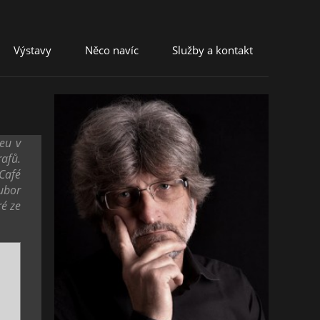
Výstavy
Něco navíc
Služby a kontakt
eu v
afů.
 Café
oubor
ré ze