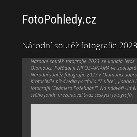
FotoPohledy.cz
Národní soutěž fotografie 202
Národní soutěž fotografie 2023 se konala letos
Olomouci. Pořádal ji NIPOS-ARTAMA ve spoluprá
Národní soutěž fotografie 2023 v Olomouci doprov
Kratochvíle předvedla portfolio "Z ulice", Jindř
fotografií "Sedmero Požehnání". Na nádvoří Uměle
svého fondu prezentoval Svaz českých fotografů.