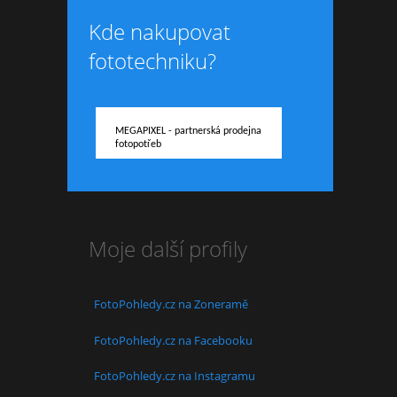
Kde nakupovat
fototechniku?
MEGAPIXEL - partnerská prodejna
fotopotřeb
Moje další profily
FotoPohledy.cz na Zoneramě
FotoPohledy.cz na Facebooku
FotoPohledy.cz na Instagramu