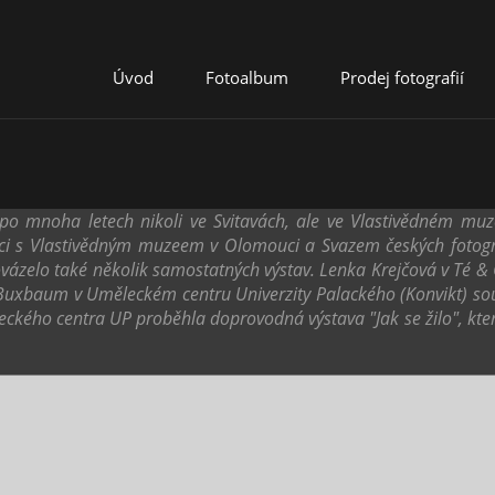
Úvod
Fotoalbum
Prodej fotografií
3
 po mnoha letech nikoli ve Svitavách, ale ve Vlastivědném muz
ci s Vlastivědným muzeem v Olomouci a Svazem českých fotogr
ázelo také několik samostatných výstav. Lenka Krejčová v Té &
ich Buxbaum v Uměleckém centru Univerzity Palackého (Konvikt) s
ckého centra UP proběhla doprovodná výstava "Jak se žilo", kte