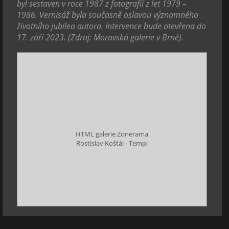
byl sestaven v roce 1987 z fotografií z let 1979 –
1986. Vernisáž byla současně oslavou významného
životního jubilea autora. Intervence bude otevřena do
17. září 2023. (Zdroj: Moravská galerie v Brně).
HTML galerie Zonerama
Rostislav Košťál - Tempi