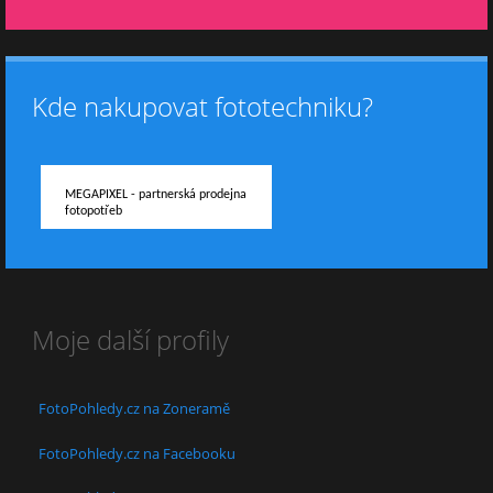
Kde nakupovat fototechniku?
MEGAPIXEL - partnerská prodejna
fotopotřeb
Moje další profily
FotoPohledy.cz na Zoneramě
FotoPohledy.cz na Facebooku