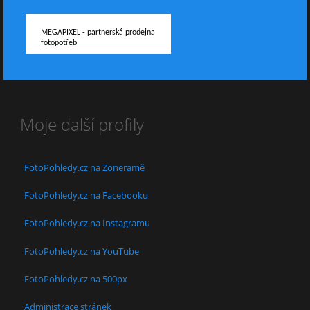
MEGAPIXEL - partnerská prodejna
fotopotřeb
Moje další profily
FotoPohledy.cz na Zoneramě
FotoPohledy.cz na Facebooku
FotoPohledy.cz na Instagramu
FotoPohledy.cz na YouTube
FotoPohledy.cz na 500px
Administrace stránek