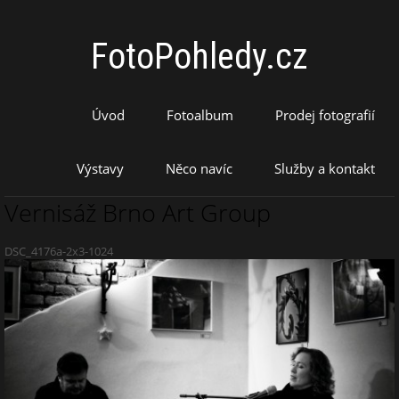
FotoPohledy.cz
Úvod
Fotoalbum
Prodej fotografií
Výstavy
Něco navíc
Služby a kontakt
Vernisáž Brno Art Group
DSC_4176a-2x3-1024