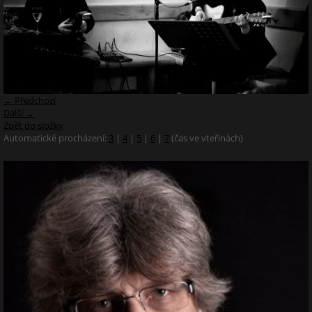
← Předchozí
Další →
Zpět do složky
Automatické procházení:
3
|
4
|
5
|
6
|
7
(čas ve vteřinách)