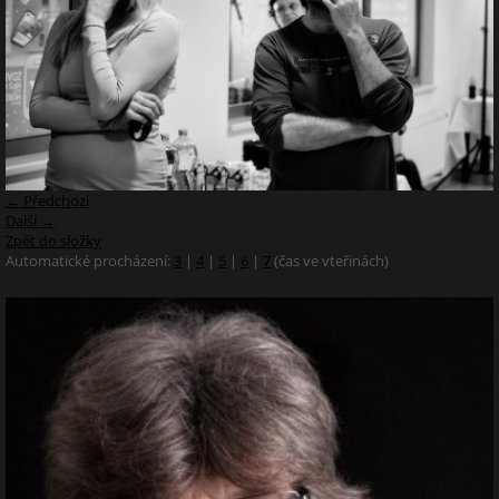
← Předchozí
Další →
Zpět do složky
Automatické procházení:
3
|
4
|
5
|
6
|
7
(čas ve vteřinách)