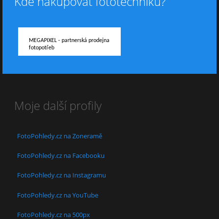
Kde nakupovat fototechniku?
MEGAPIXEL - partnerská prodejna
fotopotřeb
Moje další profily
FotoPohledy.cz na Zoneramě
FotoPohledy.cz na Facebooku
FotoPohledy.cz na Instagramu
FotoPohledy.cz na YouTube
FotoPohledy.cz na 500px