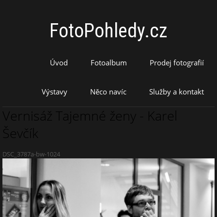
FotoPohledy.cz
Úvod
Fotoalbum
Prodej fotografií
Výstavy
Něco navíc
Služby a kontakt
Vernisáž Tajemné ženy - Karel
Ševčík
DSC_3787a-bw-1024