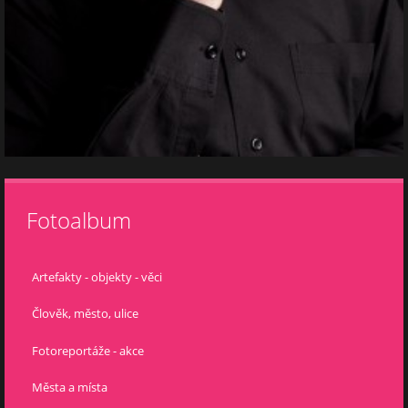
Fotoalbum
Artefakty - objekty - věci
Člověk, město, ulice
Fotoreportáže - akce
Města a místa