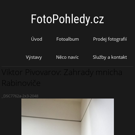
FotoPohledy.cz
Úvod
Fotoalbum
Prodej fotografií
Výstavy
Něco navíc
Služby a kontakt
Viktor Pivovarov: Zahrady mnicha
Rabinoviče
_DSC7762a-2x3-2048