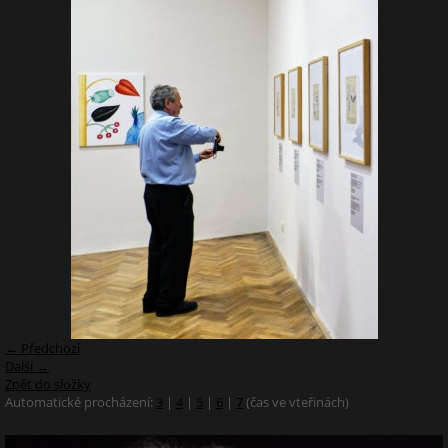
← Předchozí
Další →
Zpět do složky
Automatické procházení:
3
|
4
|
5
|
6
|
7
(čas ve vteřinách)