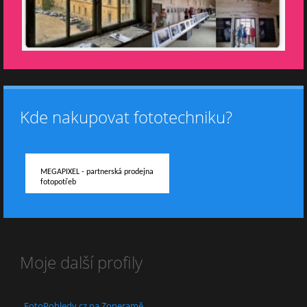
Kde nakupovat fototechniku?
MEGAPIXEL - partnerská prodejna
fotopotřeb
Moje další profily
FotoPohledy.cz na Zoneramě