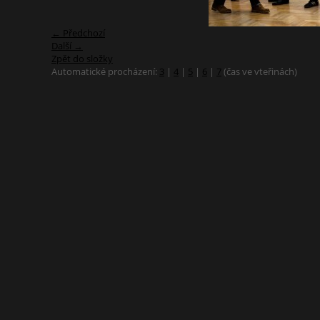
← Předchozí
Další →
Zpět do složky
Automatické procházení:
3
|
4
|
5
|
6
|
7
(čas ve vteřinách)