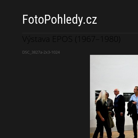
FotoPohledy.cz
Výstava EPOS (1967–1980)
DSC_3827a-2x3-1024