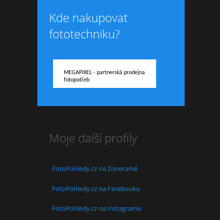
Kde nakupovat
fototechniku?
MEGAPIXEL - partnerská prodejna
fotopotřeb
Moje další profily
FotoPohledy.cz na Zoneramě
FotoPohledy.cz na Facebooku
FotoPohledy.cz na Instagramu