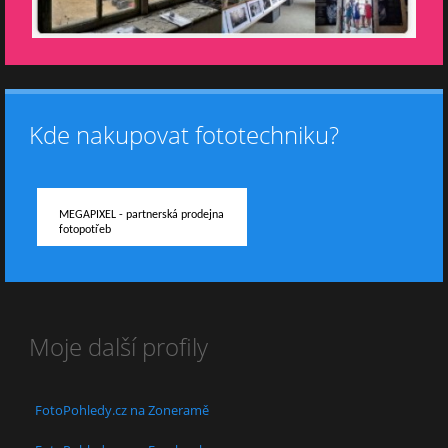
Kde nakupovat fototechniku?
MEGAPIXEL - partnerská prodejna
fotopotřeb
Moje další profily
FotoPohledy.cz na Zoneramě