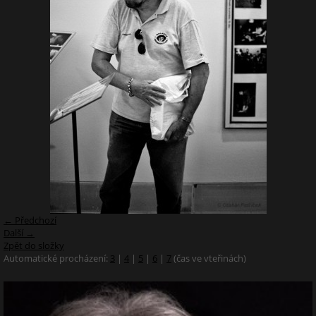
← Předchozí
Další →
Zpět do složky
Automatické procházení:
3
|
4
|
5
|
6
|
7
(čas ve vteřinách)