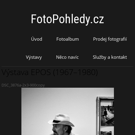
FotoPohledy.cz
Úvod
Fotoalbum
Prodej fotografií
Výstavy
Něco navíc
Služby a kontakt
Výstava EPOS (1967–1980)
DSC_3876a-2x3-900copy