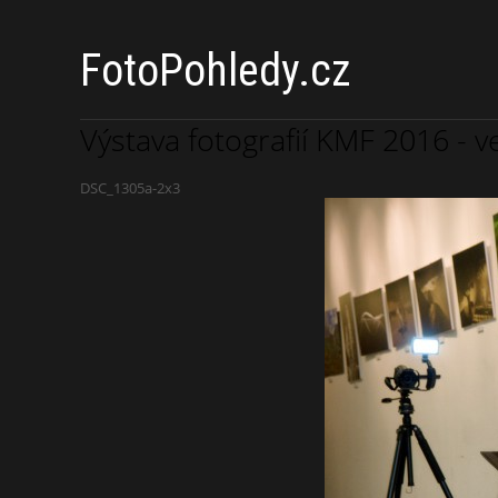
FotoPohledy.cz
Výstava fotografií KMF 2016 - v
DSC_1305a-2x3