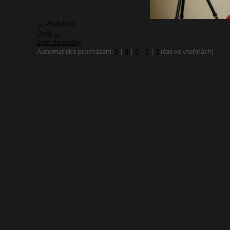
← Předchozí
Další →
Zpět do složky
Automatické procházení:
3
|
4
|
5
|
6
|
7
(čas ve vteřinách)