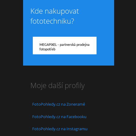
Kde nakupovat
fototechniku?
MEGAPIXEL - partnerská prodejna
fotopotřeb
Moje další profily
FotoPohledy.cz na Zoneramě
FotoPohledy.cz na Facebooku
FotoPohledy.cz na Instagramu