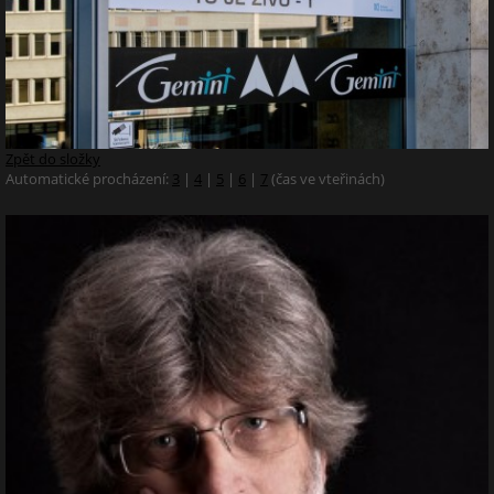
Zpět do složky
Automatické procházení:
3
|
4
|
5
|
6
|
7
(čas ve vteřinách)