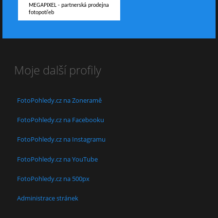
MEGAPIXEL - partnerská prodejna
fotopotřeb
Moje další profily
FotoPohledy.cz na Zoneramě
FotoPohledy.cz na Facebooku
FotoPohledy.cz na Instagramu
FotoPohledy.cz na YouTube
FotoPohledy.cz na 500px
Administrace stránek