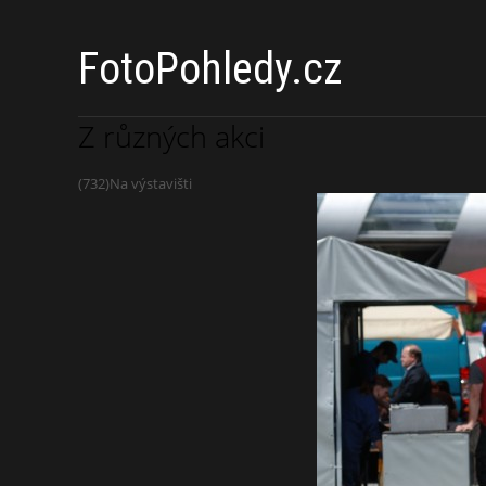
FotoPohledy.cz
Z různých akci
(732)Na výstavišti