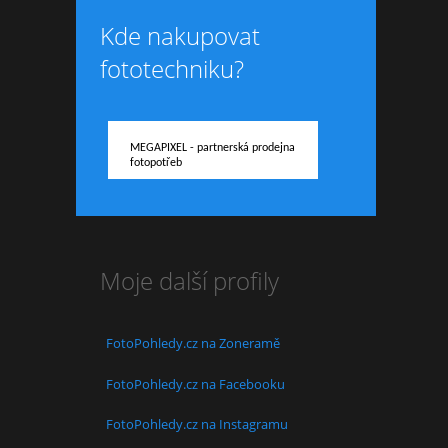
Kde nakupovat
fototechniku?
MEGAPIXEL - partnerská prodejna
fotopotřeb
Moje další profily
FotoPohledy.cz na Zoneramě
FotoPohledy.cz na Facebooku
FotoPohledy.cz na Instagramu