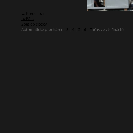
← Předchozí
Další →
Zpět do složky
Automatické procházení:
3
|
4
|
5
|
6
|
7
(čas ve vteřinách)