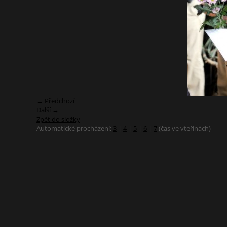
← Předchozí
Další →
Zpět do složky
Automatické procházení:
3
|
4
|
5
|
6
|
7
(čas ve vteřinách)