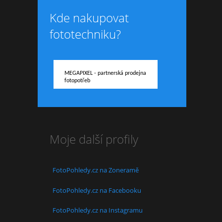
Kde nakupovat
fototechniku?
MEGAPIXEL - partnerská prodejna
fotopotřeb
Moje další profily
FotoPohledy.cz na Zoneramě
FotoPohledy.cz na Facebooku
FotoPohledy.cz na Instagramu