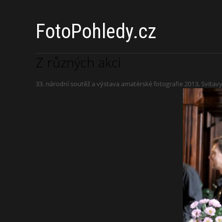
FotoPohledy.cz
Z různých akci
33. národní soutěž a výstava amatérské fotografie 2013, Svitavy