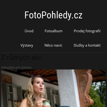
FotoPohledy.cz
Úvod
Fotoalbum
Prodej fotografií
Výstavy
Něco navíc
Služby a kontakt
Z různých akci
Delegátka při výkladu