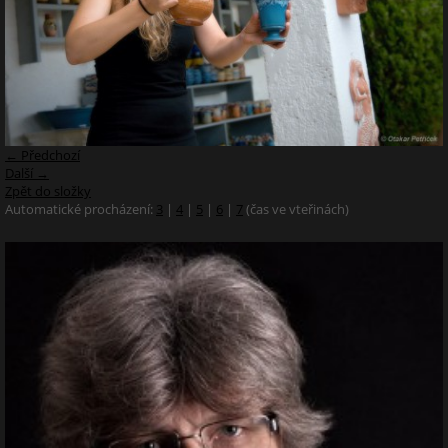
← Předchozí
Další →
Zpět do složky
Automatické procházení:
3
|
4
|
5
|
6
|
7
(čas ve vteřinách)