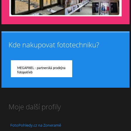
Kde nakupovat fototechniku?
MEGAPIXEL - partnerská prodejna
fotopotřeb
Moje další profily
FotoPohledy.cz na Zoneramě