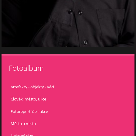
Fotoalbum
Artefakty - objekty - věci
Člověk, město, ulice
Fotoreportáže - akce
Města a místa
Nejasné vize