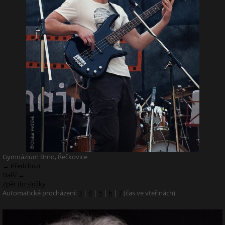
Gymnázium Brno, Řečkovice
← Předchozí
Další →
Zpět do složky
Automatické procházení:
3
|
4
|
5
|
6
|
7
(čas ve vteřinách)