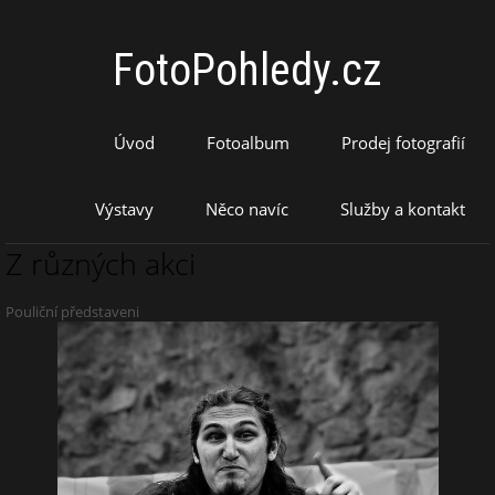
FotoPohledy.cz
Úvod
Fotoalbum
Prodej fotografií
Výstavy
Něco navíc
Služby a kontakt
Z různých akci
Pouliční představeni