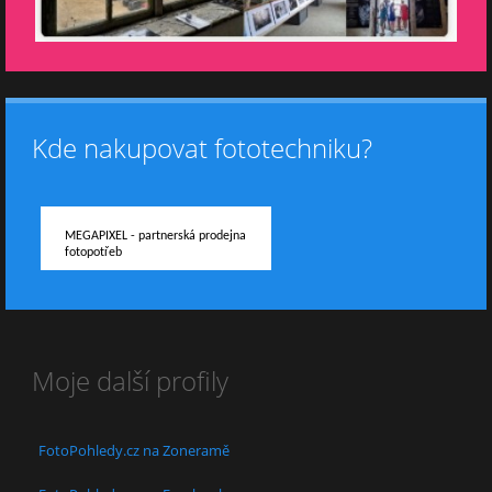
Kde nakupovat fototechniku?
MEGAPIXEL - partnerská prodejna
fotopotřeb
Moje další profily
FotoPohledy.cz na Zoneramě