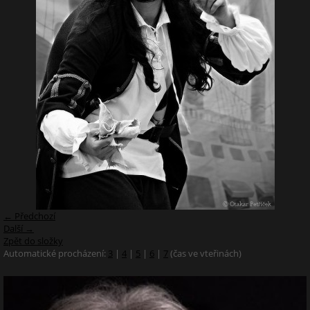
← Předchozí
Další →
Zpět do složky
Automatické procházení:
3
|
4
|
5
|
6
|
7
(čas ve vteřinách)