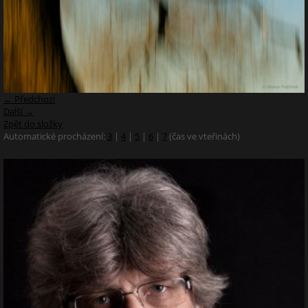
← Předchozí
Další →
Zpět do složky
Automatické procházení:
3
|
4
|
5
|
6
|
7
(čas ve vteřinách)