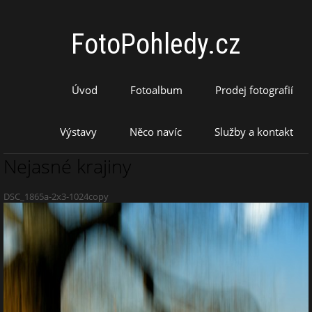
FotoPohledy.cz
Úvod
Fotoalbum
Prodej fotografií
Výstavy
Něco navíc
Služby a kontakt
Nejasné krajiny
DSC_1865a-2x3-1024copy