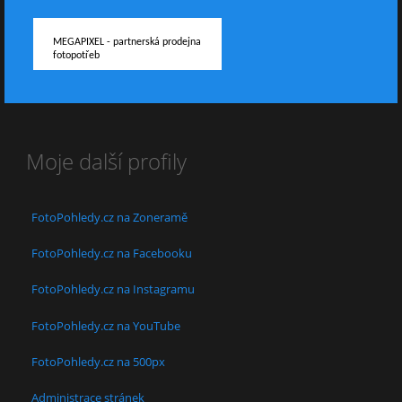
MEGAPIXEL - partnerská prodejna
fotopotřeb
Moje další profily
FotoPohledy.cz na Zoneramě
FotoPohledy.cz na Facebooku
FotoPohledy.cz na Instagramu
FotoPohledy.cz na YouTube
FotoPohledy.cz na 500px
Administrace stránek