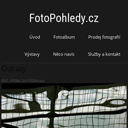
FotoPohledy.cz
Úvod
Fotoalbum
Prodej fotografií
Výstavy
Něco navíc
Služby a kontakt
Odrazy
DSC_0358a-2x3-1024copy