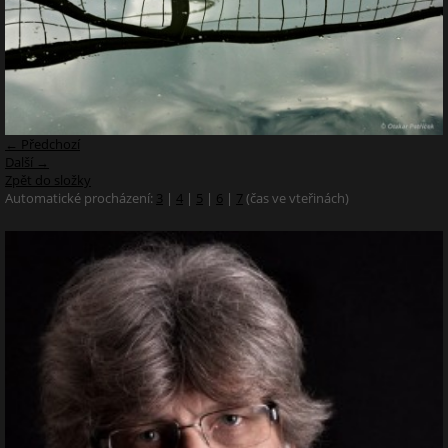
← Předchozí
Další →
Zpět do složky
Automatické procházení:
3
|
4
|
5
|
6
|
7
(čas ve vteřinách)