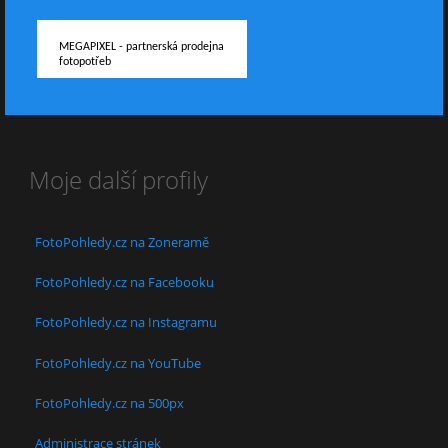
MEGAPIXEL - partnerská prodejna
fotopotřeb
Moje další profily
FotoPohledy.cz na Zoneramě
FotoPohledy.cz na Facebooku
FotoPohledy.cz na Instagramu
FotoPohledy.cz na YouTube
FotoPohledy.cz na 500px
Administrace stránek