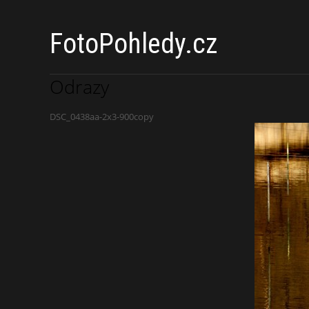
FotoPohledy.cz
Odrazy
DSC_0438aa-2x3-900copy