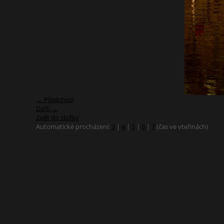
← Předchozí
Další →
Zpět do složky
Automatické procházení:
3
|
4
|
5
|
6
|
7
(čas ve vteřinách)