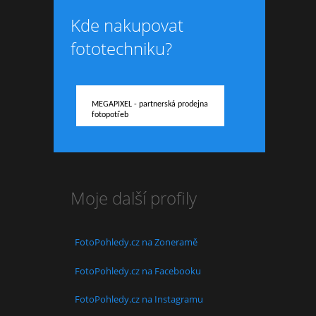
Kde nakupovat
fototechniku?
MEGAPIXEL - partnerská prodejna
fotopotřeb
Moje další profily
FotoPohledy.cz na Zoneramě
FotoPohledy.cz na Facebooku
FotoPohledy.cz na Instagramu