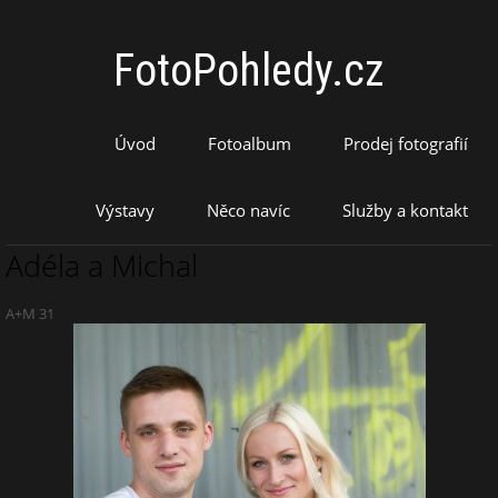
FotoPohledy.cz
Úvod
Fotoalbum
Prodej fotografií
Výstavy
Něco navíc
Služby a kontakt
Adéla a Michal
A+M 31