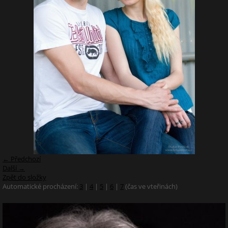
← Předchozí
Další →
Zpět do složky
Automatické procházení:
3
|
4
|
5
|
6
|
7
(čas ve vteřinách)