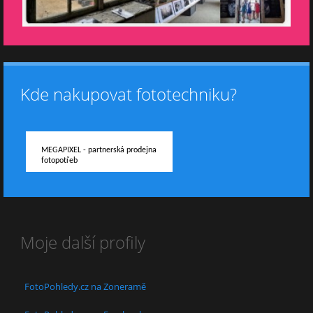
Kde nakupovat fototechniku?
MEGAPIXEL - partnerská prodejna
fotopotřeb
Moje další profily
FotoPohledy.cz na Zoneramě