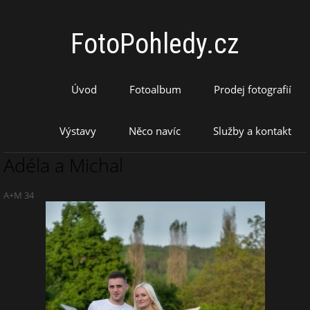
FotoPohledy.cz
Úvod
Fotoalbum
Prodej fotografií
Výstavy
Něco navíc
Služby a kontakt
Adéla a Michal
A+M 34