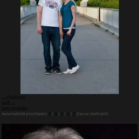
← Předchozí
Další →
Zpět do složky
Automatické procházení:
3
|
4
|
5
|
6
|
7
(čas ve vteřinách)