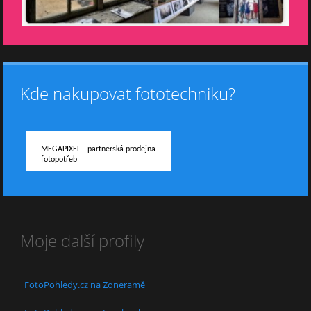
Kde nakupovat fototechniku?
MEGAPIXEL - partnerská prodejna
fotopotřeb
Moje další profily
FotoPohledy.cz na Zoneramě